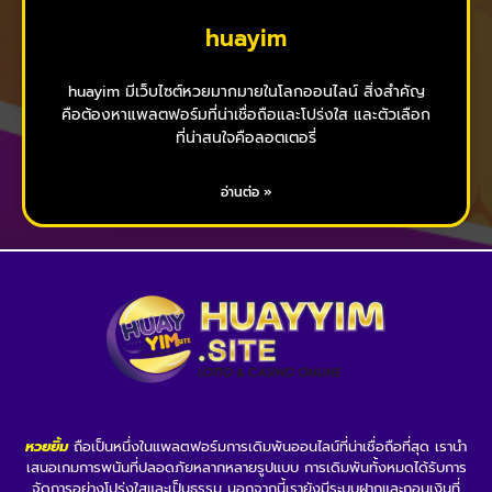
huayim
huayim มีเว็บไซต์หวยมากมายในโลกออนไลน์ สิ่งสำคัญ
คือต้องหาแพลตฟอร์มที่น่าเชื่อถือและโปร่งใส และตัวเลือก
ที่น่าสนใจคือลอตเตอรี่
อ่านต่อ »
หวยยิ้ม
ถือเป็นหนึ่งในแพลตฟอร์มการเดิมพันออนไลน์ที่น่าเชื่อถือที่สุด เรานำ
เสนอเกมการพนันที่ปลอดภัยหลากหลายรูปแบบ การเดิมพันทั้งหมดได้รับการ
จัดการอย่างโปร่งใสและเป็นธรรม นอกจากนี้เรายังมีระบบฝากและถอนเงินที่