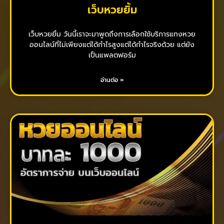
เว็บหวยยิ้ม
เว็บหวยยิ้ม วันนี้เราจะมาพูดถึงการเลือกใช้บริการแทงหวย
ออนไลน์ที่ไม่เพียงแต่ได้กำไรสูงแต่ได้กำไรจริงด้วย แต่ยัง
เป็นแพลตฟอร์ม
อ่านต่อ »