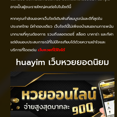
อาจเป็นผู้ชนะรายใหญ่คนต่อไปในไซต์นี้
หากคุณกำลังมองหาเว็บไซต์เดิมพันที่สมบูรณ์และดีที่สุดใน
ประเทศไทย มีคำตอบเดียว เว็บไซต์นี้ไม่เพียงนำเสนอเกมการพนัน
มากมายที่คุณต้องการ รวมถึงลอตเตอรี่ สล็อต บาคาร่า และกีฬา
แต่ยังมอบประสบการณ์ที่ไม่มีใครเทียบได้ด้วยความเข้าใจและ
บริการที่โดดเด่น
เว็บหวยที่ไว้ใจได้
huayim เว็บหวยยอดนิยม