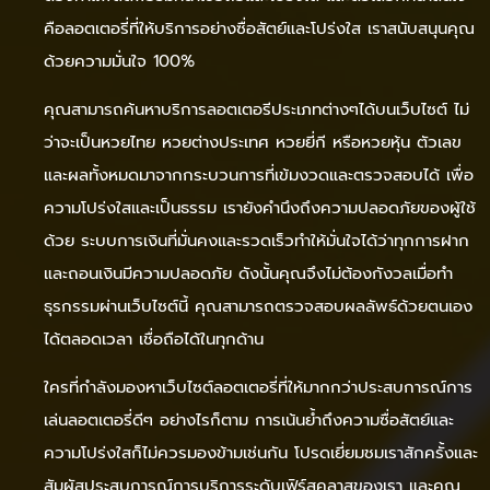
คือลอตเตอรี่ที่ให้บริการอย่างซื่อสัตย์และโปร่งใส เราสนับสนุนคุณ
ด้วยความมั่นใจ 100%
คุณสามารถค้นหาบริการลอตเตอรีประเภทต่างๆได้บนเว็บไซต์ ไม่
ว่าจะเป็นหวยไทย หวยต่างประเทศ หวยยี่กี หรือหวยหุ้น ตัวเลข
และผลทั้งหมดมาจากกระบวนการที่เข้มงวดและตรวจสอบได้ เพื่อ
ความโปร่งใสและเป็นธรรม เรายังคำนึงถึงความปลอดภัยของผู้ใช้
ด้วย ระบบการเงินที่มั่นคงและรวดเร็วทำให้มั่นใจได้ว่าทุกการฝาก
และถอนเงินมีความปลอดภัย ดังนั้นคุณจึงไม่ต้องกังวลเมื่อทำ
ธุรกรรมผ่านเว็บไซต์นี้ คุณสามารถตรวจสอบผลลัพธ์ด้วยตนเอง
ได้ตลอดเวลา เชื่อถือได้ในทุกด้าน
ใครที่กำลังมองหาเว็บไซต์ลอตเตอรี่ที่ให้มากกว่าประสบการณ์การ
เล่นลอตเตอรี่ดีๆ อย่างไรก็ตาม การเน้นย้ำถึงความซื่อสัตย์และ
ความโปร่งใสก็ไม่ควรมองข้ามเช่นกัน โปรดเยี่ยมชมเราสักครั้งและ
สัมผัสประสบการณ์การบริการระดับเฟิร์สคลาสของเรา และคุณ