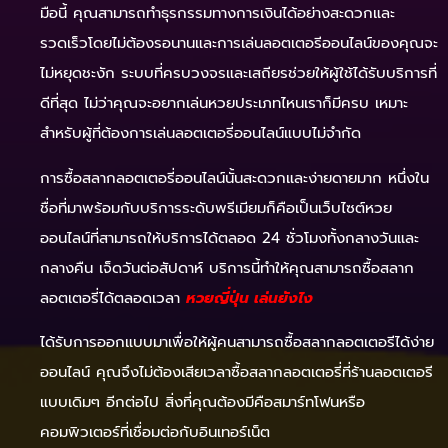
มือนี้ คุณสามารถทำธุรกรรมทางการเงินได้อย่างสะดวกและ
รวดเร็วโดยไม่ต้องรอนานและการเล่นลอตเตอรีออนไลน์ของคุณจะ
ไม่หยุดชะงัก ระบบที่ครบวงจรและเสถียรช่วยให้ผู้ใช้ได้รับบริการที่
ดีที่สุด ไม่ว่าคุณจะอยากเล่นหวยประเภทไหนเราก็มีครบ เหมาะ
สำหรับผู้ที่ต้องการเล่นลอตเตอรี่ออนไลน์แบบไม่จำกัด
การซื้อสลากลอตเตอรี่ออนไลน์นั้นสะดวกและง่ายดายมาก หนึ่งใน
ชื่อที่มาพร้อมกับบริการระดับพรีเมียมก็คือเป็นเว็บไซต์หวย
ออนไลน์ที่สามารถให้บริการได้ตลอด 24 ชั่วโมงทั้งกลางวันและ
กลางคืน เจ็ดวันต่อสัปดาห์ บริการนี้ทำให้คุณสามารถซื้อสลาก
ลอตเตอรี่ได้ตลอดเวลา
หวยญี่ปุ่น เล่นยังไง
ได้รับการออกแบบมาเพื่อให้ผู้คนสามารถซื้อสลากลอตเตอรีได้ง่าย
ออนไลน์ คุณจึงไม่ต้องเสียเวลาซื้อสลากลอตเตอรี่ที่ร้านลอตเตอรี
แบบเดิมๆ อีกต่อไป สิ่งที่คุณต้องมีคือสมาร์ทโฟนหรือ
คอมพิวเตอร์ที่เชื่อมต่อกับอินเทอร์เน็ต